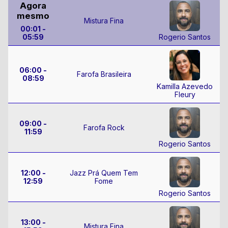
Agora
mesmo
Mistura Fina
00:01 -
05:59
Rogerio Santos
06:00 -
Farofa Brasileira
08:59
Kamilla Azevedo
Fleury
09:00 -
Farofa Rock
11:59
Rogerio Santos
12:00 -
Jazz Prá Quem Tem
12:59
Fome
Rogerio Santos
13:00 -
Mistura Fina