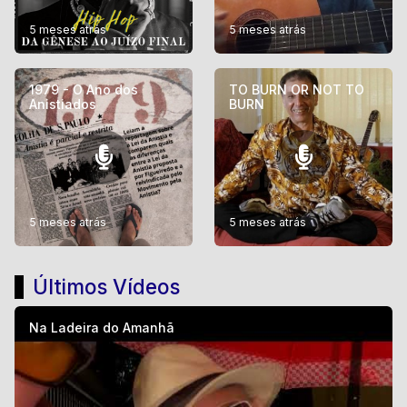
5 meses atrás
5 meses atrás
1979 - O Ano dos
TO BURN OR NOT TO
Anistiados
BURN
5 meses atrás
5 meses atrás
Últimos Vídeos
Na Ladeira do Amanhã