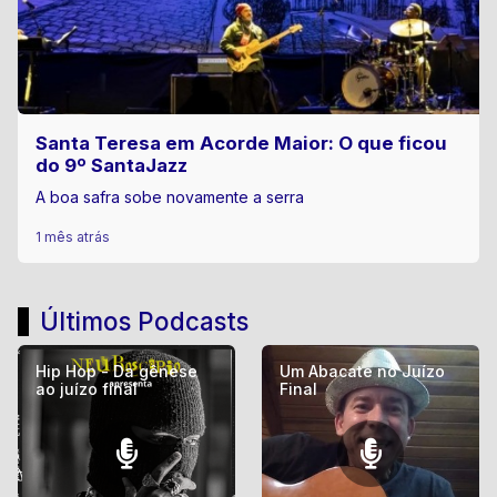
Santa Teresa em Acorde Maior: O que ficou
do 9º SantaJazz
A boa safra sobe novamente a serra
1 mês atrás
Últimos Podcasts
Hip Hop - Da gênese
Um Abacate no Juízo
ao juízo final
Final